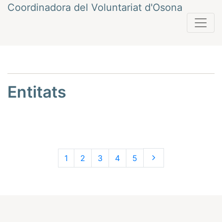
Vés
Coordinadora del Voluntariat d'Osona
al
contingut
Entitats
1
2
3
4
5