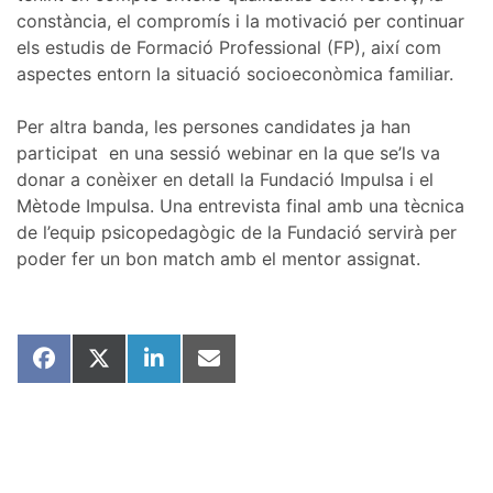
constància, el compromís i la motivació per continuar
els estudis de Formació Professional (FP), així com
aspectes entorn la situació socioeconòmica familiar.
Per altra banda, les persones candidates ja han
participat
en una sessió webinar en la que se’ls va
donar a conèixer en detall la Fundació Impulsa i el
Mètode Impulsa. Una entrevista final amb una tècnica
de l’equip psicopedagògic de la Fundació servirà per
poder fer un bon match amb el mentor assignat.
Share
Share
Share
Share
on
on
on
on
Facebook
X
LinkedIn
Email
(Twitter)