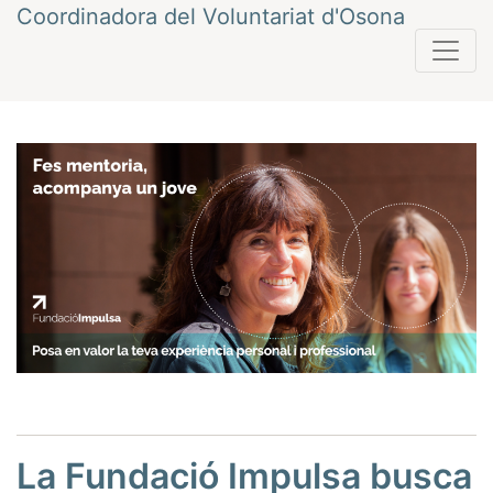
Vés
Coordinadora del Voluntariat d'Osona
al
contingut
Navegació
Anterior
Següent
d'entrades
La Fundació Impulsa busca