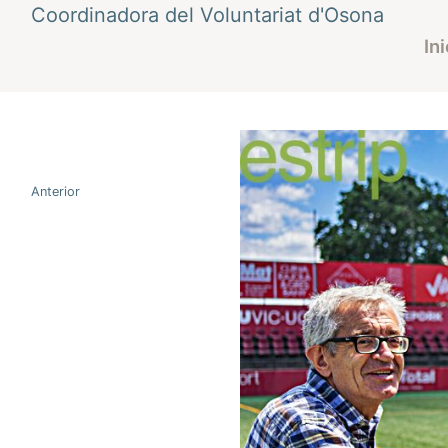
Vés
Coordinadora del Voluntariat d'Osona
al
Ini
contingut
Navegació
Anterior
d'entrades