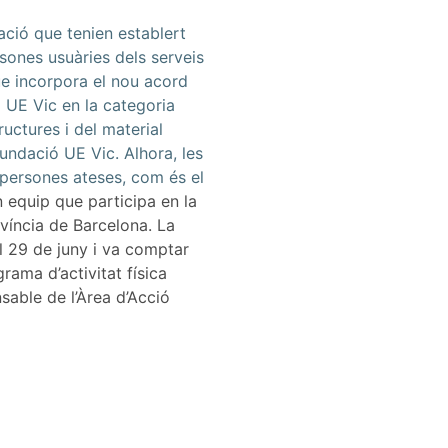
ció que tenien establert
rsones usuàries dels serveis
que incorpora el nou acord
 UE Vic en la categoria
ructures i del material
 Fundació UE Vic. Alhora, les
s persones ateses, com és el
equip que participa en la
ovíncia de Barcelona. La
el 29 de juny i va comptar
ama d’activitat física
sable de l’Àrea d’Acció