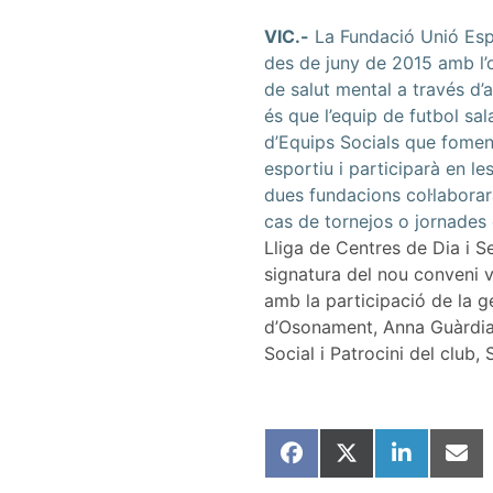
VIC.-
La Fundació Unió Espo
des de juny de 2015 amb l’o
de salut mental a través d’
és que l’equip de futbol sa
d’Equips Socials que fomenta
esportiu i participarà en le
dues fundacions col·laborar
cas de tornejos o jornades 
Lliga de Centres de Dia i S
signatura del nou conveni va
amb la participació de la g
d’Osonament, Anna Guàrdia; 
Social i Patrocini del club, 
Share
Share
Share
Shar
on
on
on
on