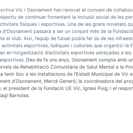
rtiva Vic i Osonament han renovat el conveni de col·labora
bjectiu de continuar fomentant la inclusió social de les pe
activitats físiques i esportives. Una de les grans novetats 
la d’Osonament passarà a ser un conjunt més de la Fundació
 el club. Així, l’equip de futsal podrà fer ús de les infraest
s activitats esportives, lúdiques i culturals que organitzi la
an en l’organització d’activitats esportives adreçades a le
esportives.
Des de fa uns anys, Osonament compta amb un 
erveis de Rehabilitació Comunitària de Salut Mental a la Pr
 tenir lloc a les instal·lacions de l’Estadi Municipal de Vic 
erent d’Osonament, Mercè Generó; la coordinadora del progr
el president de la Fundació UE Vic, Ignasi Puig; i el respon
Sagi Barnolas.
e