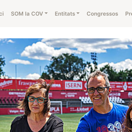
ci
SOM la COV
Entitats
Congressos
Pr