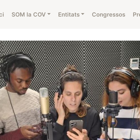
ci
SOM la COV
Entitats
Congressos
Pr