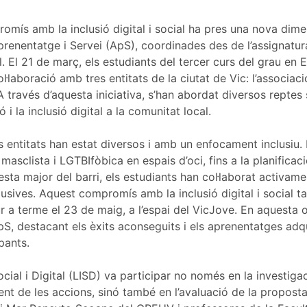
omís amb la inclusió digital i social ha pres una nova dim
Aprenentatge i Servei (ApS), coordinades des de l’assignatur
. El 21 de març, els estudiants del tercer curs del grau en E
·laboració amb tres entitats de la ciutat de Vic: l’associaci
 través d’aquesta iniciativa, s’han abordat diversos reptes 
 i la inclusió digital a la comunitat local.
s entitats han estat diversos i amb un enfocament inclusiu.
 masclista i LGTBIfòbica en espais d’oci, fins a la planificac
 festa major del barri, els estudiants han col·laborat activam
lusives. Aquest compromís amb la inclusió digital i social t
r a terme el 23 de maig, a l’espai del VicJove. En aquesta o
pS, destacant els èxits aconseguits i els aprenentatges adqu
pants.
cial i Digital (LISD) va participar no només en la investigaci
ent de les accions, sinó també en l’avaluació de la proposta