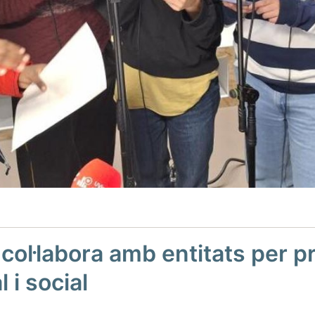
ol·labora amb entitats per p
l i social