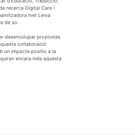
tat d’Educació, Traducció,
e recerca Digital Care i
namitzadora Ivet Leiva
es de so.
 per desenvolupar propostes
aquesta col·laboració
b un impacte positiu a la
riquiran encara més aquesta