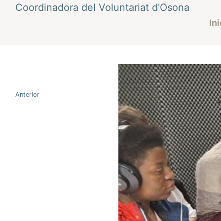
Vés
Coordinadora del Voluntariat d'Osona
al
Ini
contingut
Navegació
Anterior
d'entrades