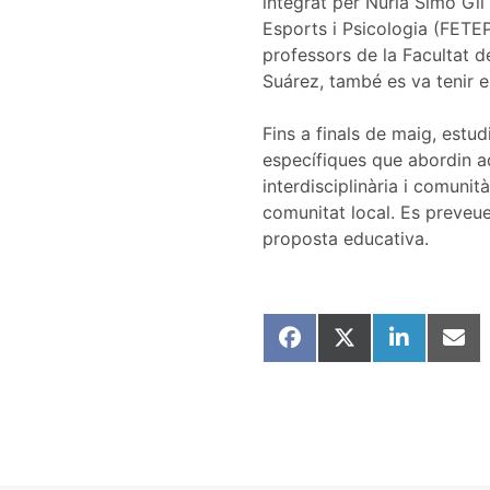
integrat per Núria Simó Gi
Esports i Psicologia (FETEP
professors de la Facultat d
Suárez, també es va tenir e
Fins a finals de maig, estu
específiques que abordin aq
interdisciplinària i comuni
comunitat local. Es preveue
proposta educativa.
Share
Share
Share
Shar
on
on
on
on
Facebook
X
LinkedIn
Emai
(Twitter)