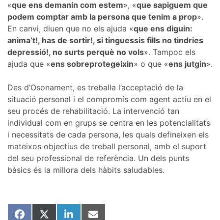
«
que ens demanin com estem
», «
que sapiguem que
podem comptar amb la persona que tenim a prop
».
En canvi, diuen que no els ajuda «
que ens diguin:
anima’t!, has de sortir!, si tinguessis fills no tindries
depressió!, no surts perquè no vols
». Tampoc els
ajuda que «
ens sobreprotegeixin
» o que «
ens jutgin
».
Des d’Osonament, es treballa l’acceptació de la
situació personal i el compromís com agent actiu en el
seu procés de rehabilitació. La intervenció tan
individual com en grups se centra en les potencialitats
i necessitats de cada persona, les quals defineixen els
mateixos objectius de treball personal, amb el suport
del seu professional de referència. Un dels punts
bàsics és la millora dels hàbits saludables.
Share
Share
Share
Share