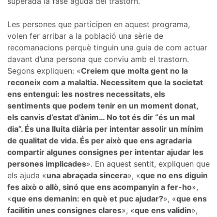
superada la fase aguda del trastorn.
Les persones que participen en aquest programa,
volen fer arribar a la població una sèrie de
recomanacions perquè tinguin una guia de com actuar
davant d’una persona que conviu amb el trastorn.
Segons expliquen: «
Creiem que molta gent no la
reconeix com a malaltia. Necessitem que la societat
ens entengui: les nostres necessitats, els
sentiments que podem tenir en un moment donat,
els canvis d’estat d’ànim… No tot és dir “és un mal
dia”. És una lluita diària per intentar assolir un mínim
de qualitat de vida. És per això que ens agradaria
compartir algunes consignes per intentar ajudar les
persones implicades
». En aquest sentit, expliquen que
els ajuda «
una abraçada sincera
», «
que no ens diguin
fes això o allò, sinó que ens acompanyin a fer-ho
»,
«
que ens demanin: en què et puc ajudar?
», «
que ens
facilitin unes consignes clares
», «
que ens validin
»,