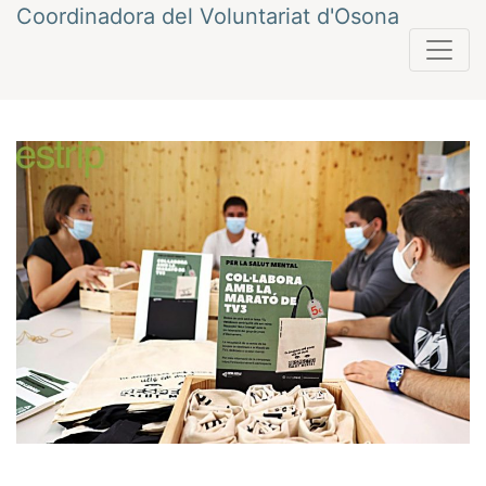
Vés
Coordinadora del Voluntariat d'Osona
al
contingut
Navegació
Anterior
Següent
d'entrades