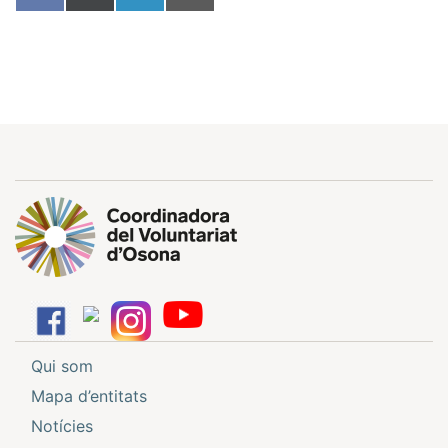
on
on
on
on
Facebook
X
LinkedIn
Email
(Twitter)
Qui som
Mapa d’entitats
Notícies