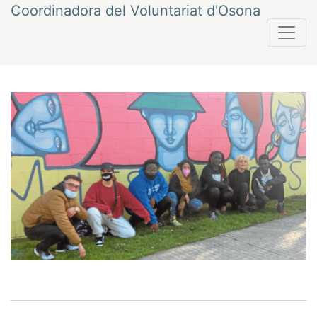
Vés
Coordinadora del Voluntariat d'Osona
al
contingut
Navegació
Anterior
Següent
d'entrades