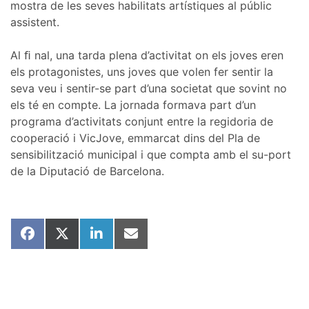
mostra de les seves habilitats artístiques al públic
assistent.
Al ﬁ nal, una tarda plena d’activitat on els joves eren
els protagonistes, uns joves que volen fer sentir la
seva veu i sentir-se part d’una societat que sovint no
els té en compte. La jornada formava part d’un
programa d’activitats conjunt entre la regidoria de
cooperació i VicJove, emmarcat dins del Pla de
sensibilització municipal i que compta amb el su-port
de la Diputació de Barcelona.
Share
Share
Share
Share
on
on
on
on
Facebook
X
LinkedIn
Email
(Twitter)