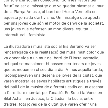
futur” va ser el missatge que va quedar plasmat al mur
de la Pla-ça Amusic, al barri de l’Horta Vermella en
aquesta jornada d’artivisme. Un missatge que aposta
per uns joves que són el motor de canvi de la societat,
uns joves que defensen un món divers, equitatiu,
intercultural i feminista.
La il·lustradora i muralista social Iris Serrano va ser
l’encarregada de la realització del mural multicolor que
va donar vida a un mur del barri de l’Horta Vermella,
pel qual setmanalment hi passen cen-tenars de joves
que es mouen en el seu dia a dia. A més aquella tarda,
l’acompanyaven una desena de joves de la ciutat, que
varen mostrar les seves habilitats artístiques a través
del ball i de la música de diferents estils en un escenari
a l’aire lliure mun-tat per l’ocasió. En Solo i la Vane, en
Bilal Achali, en Justice, la Clàudia i la Lucia, entre
d’altres: tots joves de la ciutat que varen oferir una