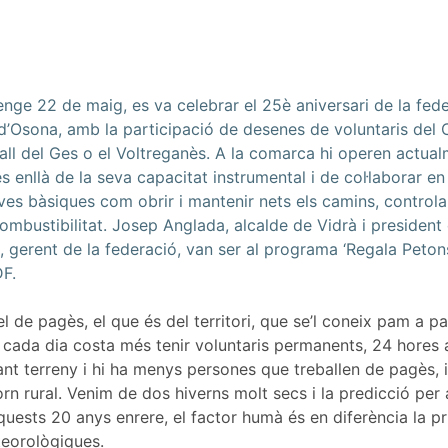
ge 22 de maig, es va celebrar el 25è aniversari de la fed
d’Osona, amb la participació de desenes de voluntaris del 
a Vall del Ges o el Voltreganès. A la comarca hi operen act
enllà de la seva capacitat instrumental i de col·laborar en 
es bàsiques com obrir i mantenir nets els camins, controlar
combustibilitat. Josep Anglada, alcalde de Vidrà i president
gerent de la federació, van ser al programa ‘Regala Petons
F.
 el de pagès, el que és del territori, que se’l coneix pam a p
 cada dia costa més tenir voluntaris permanents, 24 hores al
t terreny i hi ha menys persones que treballen de pagès, i a
torn rural. Venim de dos hiverns molt secs i la predicció per
quests 20 anys enrere, el factor humà és en diferència la pr
eorològiques.