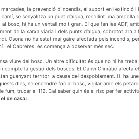
marcades, la prevenció d’incendis, el suport en l’extinció i 
 camí, se senyalitza un punt d’aigua, recollint una ampolla 
al bosc, hi ha un ventall molt gran. El que fan les ADF, am
ent de la xarxa viaria i dels punts d’aigua, sobretot ara a l
endi. Osona no ha estat mai gaire afectada pels incendis, p
í i el Cabrerès
es comença a observar més sec.
viure del bosc. Un altre dificultat és que no hi ha treball
en compte la gestió dels boscos. El Canvi Climàtic afecta el 
estan guanyant territori a causa del despoblament. Hi ha u
sts dies, no encendre foc al bosc, vigilar amb els petards
fum, trucar al 112. Cal saber quin és el risc per fer activit
 el de casa
».