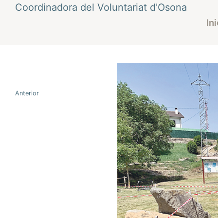
Vés
Coordinadora del Voluntariat d'Osona
al
Ini
contingut
Navegació
Anterior
d'entrades