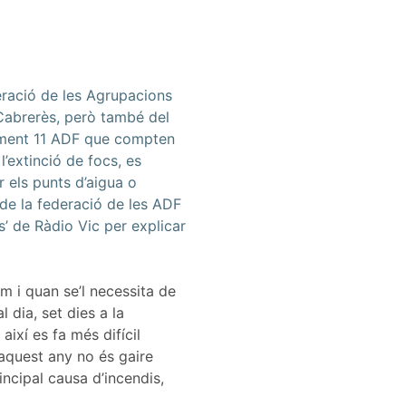
eració de les Agrupacions
Cabrerès, però també del
ualment 11 ADF que compten
l’extinció de focs, es
 els punts d’aigua o
 de la federació de les ADF
’ de Ràdio Vic per explicar
am i quan se’l necessita de
 dia, set dies a la
ixí es fa més difícil
 aquest any no és gaire
incipal causa d’incendis,