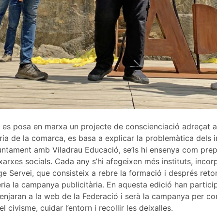
 es posa en marxa un projecte de conscienciació adreçat al
ria de la comarca, es basa a explicar la problemàtica dels i
juntament amb Viladrau Educació, se’ls hi ensenya com pr
 xarxes socials. Cada any s’hi afegeixen més instituts, incorp
ge Servei, que consisteix a rebre la formació i després retor
ria la campanya publicitària. En aquesta edició han partici
penjaran a la web de la Federació i serà la campanya per co
 civisme, cuidar l’entorn i recollir les deixalles.