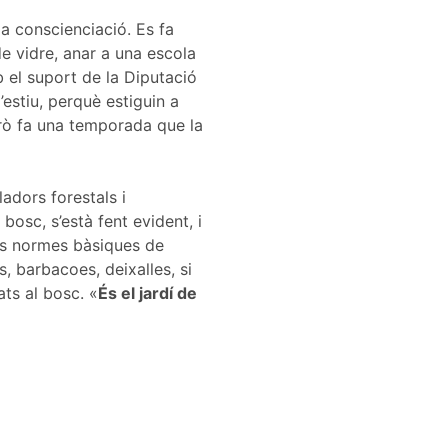
la conscienciació. Es fa
de vidre, anar a una escola
b el suport de la Diputació
’estiu, perquè estiguin a
erò fa una temporada que la
adors forestals i
bosc, s’està fent evident, i
nes normes bàsiques de
, barbacoes, deixalles, si
ats al bosc. «
És el jardí de