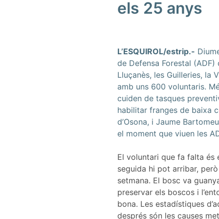
els 25 anys
L’ESQUIROL/estrip.-
Diumen
de Defensa Forestal (ADF) 
Lluçanès, les Guilleries, l
amb uns 600 voluntaris. Més 
cuiden de tasques preventiv
habilitar franges de baixa 
d’Osona, i Jaume Bartomeu, 
el moment que viuen les AD
El voluntari que fa falta és
seguida hi pot arribar, però
setmana. El bosc va guanyan
preservar els boscos i l’en
bona. Les estadístiques d’a
després són les causes met