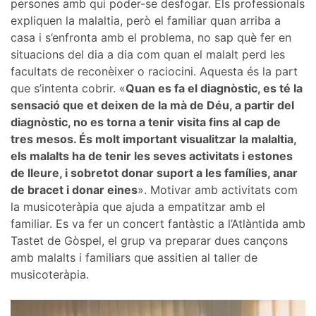
persones amb qui poder-se desfogar. Els professionals
expliquen la malaltia, però el familiar quan arriba a
casa i s’enfronta amb el problema, no sap què fer en
situacions del dia a dia com quan el malalt perd les
facultats de reconèixer o raciocini. Aquesta és la part
que s’intenta cobrir. «
Quan es fa el diagnòstic, es té la
sensació que et deixen de la mà de Déu, a partir del
diagnòstic, no es torna a tenir visita fins al cap de
tres mesos. És molt important visualitzar la malaltia,
els malalts ha de tenir les seves activitats i estones
de lleure, i sobretot donar suport a les famílies, anar
de bracet i donar eines
». Motivar amb activitats com
la musicoteràpia que ajuda a empatitzar amb el
familiar. Es va fer un concert fantàstic a l’Atlàntida amb
Tastet de Gòspel, el grup va preparar dues cançons
amb malalts i familiars que assitien al taller de
musicoteràpia.