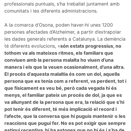
professionals puntuals, s’ha treballat juntament amb
comunitats i les diferents administracions.
A la comarca d’Osona, poden haver-hi unes 1200
persones afectades d’Alzheimer, a partir d’extrapolar
les dades generals referents a Catalunya. La demència
té diferents evolucions, «
són estats progressius, no
tothom va als mateixos ritmes, els familiars que
conviuen amb la persona malalta ho viuen d’una
manera i els que la veuen ocasionalment, d’una altra.
El procés d’aquesta malaltia és com un dol, aquella
persona que es tenia com a referent, va perdent, tot i
que físicament es veu bé, però cada vegada hi és
menys, el familiar pateix un procés de dol, ja que es
va allunyant de la persona que era, la relació que s’hi
pot tenir és diferent, té més implicació el record i
l’afecte, que la conversa que hi puguis mantenir o les
reaccions que pugui fer. No es pot exigir que sempre
estigui receptiva, hi ha estones que no hi és i s’ha de