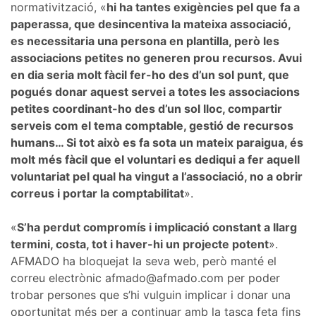
normativització, «
hi ha tantes exigències pel que fa a
paperassa, que desincentiva la mateixa associació,
es necessitaria una persona en plantilla, però les
associacions petites no generen prou recursos. Avui
en dia seria molt fàcil fer-ho des d’un sol punt, que
pogués donar aquest servei a totes les associacions
petites coordinant-ho des d’un sol lloc, compartir
serveis com el tema comptable, gestió de recursos
humans… Si tot això es fa sota un mateix paraigua, és
molt més fàcil que el voluntari es dediqui a fer aquell
voluntariat pel qual ha vingut a l’associació, no a obrir
correus i portar la comptabilitat
».
«
S’ha perdut compromís i implicació constant a llarg
termini, costa, tot i haver-hi un projecte potent
».
AFMADO ha bloquejat la seva web, però manté el
correu electrònic afmado@afmado.com per poder
trobar persones que s’hi vulguin implicar i donar una
oportunitat més per a continuar amb la tasca feta fins