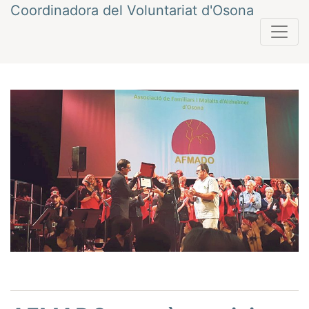
Vés
Coordinadora del Voluntariat d'Osona
al
contingut
Navegació
Anterior
Següent
d'entrades