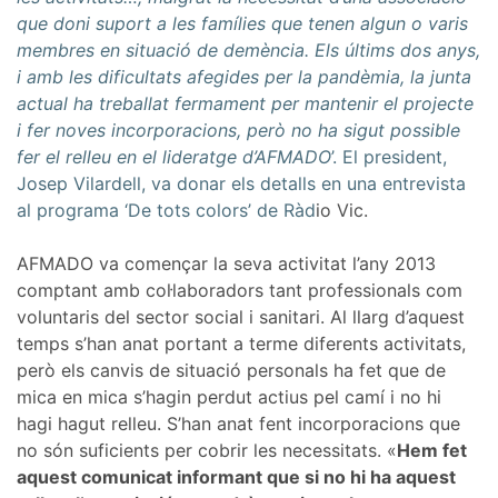
que doni suport a les famílies que tenen algun o varis
membres en situació de demència. Els últims dos anys,
i amb les dificultats afegides per la pandèmia, la junta
actual ha treballat fermament per mantenir el projecte
i fer noves incorporacions, però no ha sigut possible
fer el relleu en el lideratge d’AFMADO
’. El president,
Josep Vilardell, va donar els detalls en una entrevista
al programa ‘De tots colors’ de Ràd
io Vic.
AFMADO va començar la seva activitat l’any 2013
comptant amb col·laboradors tant professionals com
voluntaris del sector social i sanitari. Al llarg d’aquest
temps s’han anat portant a terme diferents activitats,
però els canvis de situació personals ha fet que de
mica en mica s’hagin perdut actius pel camí i no hi
hagi hagut relleu. S’han anat fent incorporacions que
no són suficients per cobrir les necessitats. «
Hem fet
aquest comunicat informant que si no hi ha aquest