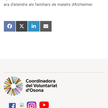
ara d’atendre als familiars de malalts d’Alzheimer.
Share
Share
Share
Share
on
on
on
on
Facebook
X
LinkedIn
Email
(Twitter)