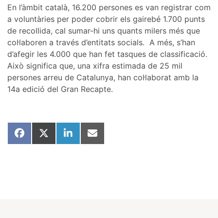
En l’àmbit català, 16.200 persones es van registrar com
a voluntàries per poder cobrir els gairebé 1.700 punts
de recollida, cal sumar-hi uns quants milers més que
col·laboren a través d’entitats socials.
A més, s’han
d’afegir les 4.000 que han fet tasques de classificació.
Això significa que, una xifra estimada de 25 mil
persones arreu de Catalunya, han col·laborat amb la
14a edició del Gran Recapte.
Share
Share
Share
Share
on
on
on
on
Facebook
X
LinkedIn
Email
(Twitter)