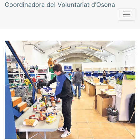
Vés
Coordinadora del Voluntariat d'Osona
al
contingut
Navegació
Anterior
Següent
d'entrades