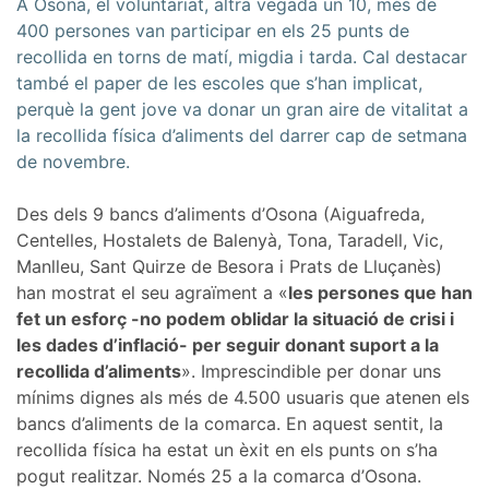
A Osona, el voluntariat, altra vegada un 10, més de
400 persones van participar en els 25 punts de
recollida en torns de matí, migdia i tarda. Cal destacar
també el paper de les escoles que s’han implicat,
perquè la gent jove va donar un gran aire de vitalitat a
la recollida física d’aliments del darrer cap de setmana
de novembre.
Des dels 9 bancs d’aliments d’Osona (Aiguafreda,
Centelles, Hostalets de Balenyà, Tona, Taradell, Vic,
Manlleu, Sant Quirze de Besora i Prats de Lluçanès)
han mostrat el seu agraïment a «
les persones que han
fet un esforç -no podem oblidar la situació de crisi i
les dades d’inflació- per seguir donant suport a la
recollida d’aliments
». Imprescindible per donar uns
mínims dignes als més de 4.500 usuaris que atenen els
bancs d’aliments de la comarca. En aquest sentit, la
recollida física ha estat un èxit en els punts on s’ha
pogut realitzar. Només 25 a la comarca d’Osona.